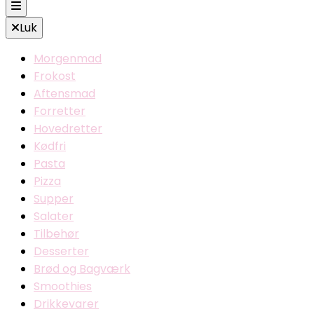
Luk
Morgenmad
Frokost
Aftensmad
Forretter
Hovedretter
Kødfri
Pasta
Pizza
Supper
Salater
Tilbehør
Desserter
Brød og Bagværk
Smoothies
Drikkevarer