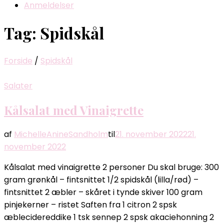
Anmeldelser
Tag:
Spidskål
Forside
/
Spidskål
Salater
Kålsalat med Vinaigrette
af
MichelleAnineSandholm
til
21. november 2022
21.
november 2022
Kålsalat med vinaigrette 2 personer Du skal bruge: 300
gram grønkål – fintsnittet 1/2 spidskål (lilla/rød) –
fintsnittet 2 æbler – skåret i tynde skiver 100 gram
pinjekerner – ristet Saften fra 1 citron 2 spsk
æblecidereddike 1 tsk sennep 2 spsk akaciehonning 2