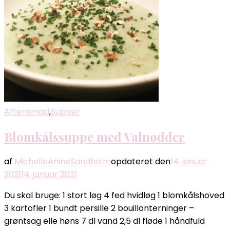
Aftensmad
,
Supper
Blomkålssuppe med Valnødder
af
MichelleAnineSandholm
opdateret den
14. januar
2021
14. januar 2021
Du skal bruge: 1 stort løg 4 fed hvidløg 1 blomkålshoved
3 kartofler 1 bundt persille 2 bouillonterninger –
grøntsag elle høns 7 dl vand 2,5 dl fløde 1 håndfuld