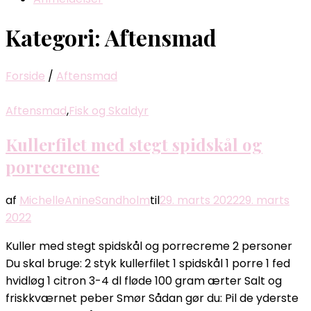
Kategori:
Aftensmad
Forside
/
Aftensmad
Aftensmad
,
Fisk og Skaldyr
Kullerfilet med stegt spidskål og
porrecreme
af
MichelleAnineSandholm
til
29. marts 2022
29. marts
2022
Kuller med stegt spidskål og porrecreme 2 personer
Du skal bruge: 2 styk kullerfilet 1 spidskål 1 porre 1 fed
hvidløg 1 citron 3-4 dl fløde 100 gram ærter Salt og
friskkværnet peber Smør Sådan gør du: Pil de yderste