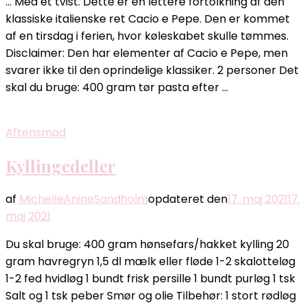
… Med et tvist. Dette er en lettere fortolkning af den
klassiske italienske ret Cacio e Pepe. Den er kommet
af en tirsdag i ferien, hvor køleskabet skulle tømmes.
Disclaimer: Den har elementer af Cacio e Pepe, men
svarer ikke til den oprindelige klassiker. 2 personer Det
skal du bruge: 400 gram tør pasta efter …
Aftensmad
Kyllingedeller
af
MichelleAnineSandholm
opdateret den
17. maj 2021
17.
maj 2021
Du skal bruge: 400 gram hønsefars/hakket kylling 20
gram havregryn 1,5 dl mælk eller fløde 1-2 skalotteløg
1-2 fed hvidløg 1 bundt frisk persille 1 bundt purløg 1 tsk
Salt og 1 tsk peber Smør og olie Tilbehør: 1 stort rødløg