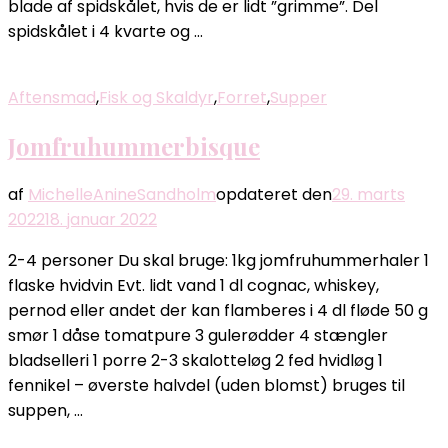
blade af spidskålet, hvis de er lidt ”grimme”. Del
spidskålet i 4 kvarte og …
Aftensmad
,
Fisk og Skaldyr
,
Forret
,
Supper
Jomfruhummerbisque
af
MichelleAnineSandholm
opdateret den
29. marts
2022
18. januar 2022
2-4 personer Du skal bruge: 1kg jomfruhummerhaler 1
flaske hvidvin Evt. lidt vand 1 dl cognac, whiskey,
pernod eller andet der kan flamberes i 4 dl fløde 50 g
smør 1 dåse tomatpure 3 gulerødder 4 stængler
bladselleri 1 porre 2-3 skalotteløg 2 fed hvidløg 1
fennikel – øverste halvdel (uden blomst) bruges til
suppen, …