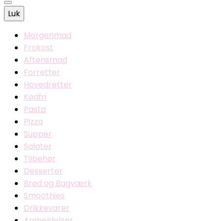
Luk
Morgenmad
Frokost
Aftensmad
Forretter
Hovedretter
Kødfri
Pasta
Pizza
Supper
Salater
Tilbehør
Desserter
Brød og Bagværk
Smoothies
Drikkevarer
Anmeldelser