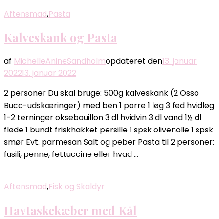
Aftensmad
,
Pasta
Kalveskank og Pasta
af
MichelleAnineSandholm
opdateret den
13. januar
2022
13. januar 2022
2 personer Du skal bruge: 500g kalveskank (2 Osso
Buco-udskæringer) med ben 1 porre 1 løg 3 fed hvidløg
1-2 terninger oksebouillon 3 dl hvidvin 3 dl vand 1½ dl
fløde 1 bundt friskhakket persille 1 spsk olivenolie 1 spsk
smør Evt. parmesan Salt og peber Pasta til 2 personer:
fusili, penne, fettuccine eller hvad …
Aftensmad
,
Fisk og Skaldyr
Havtaskekæber med Kål