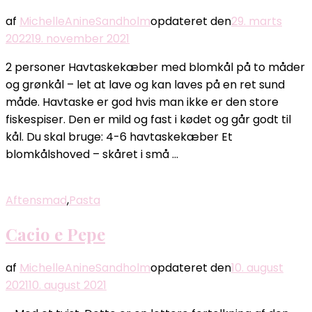
af
MichelleAnineSandholm
opdateret den
29. marts
2022
19. november 2021
2 personer Havtaskekæber med blomkål på to måder
og grønkål – let at lave og kan laves på en ret sund
måde. Havtaske er god hvis man ikke er den store
fiskespiser. Den er mild og fast i kødet og går godt til
kål. Du skal bruge: 4-6 havtaskekæber Et
blomkålshoved – skåret i små …
Aftensmad
,
Pasta
Cacio e Pepe
af
MichelleAnineSandholm
opdateret den
10. august
2021
10. august 2021