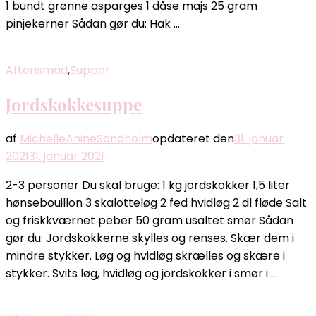
1 bundt grønne asparges 1 dåse majs 25 gram
pinjekerner Sådan gør du: Hak …
Aftensmad
,
Supper
Jordskokkesuppe
af
MichelleAnineSandholm
opdateret den
31. januar
2021
31. januar 2021
2-3 personer Du skal bruge: 1 kg jordskokker 1,5 liter
hønsebouillon 3 skalotteløg 2 fed hvidløg 2 dl fløde Salt
og friskkværnet peber 50 gram usaltet smør Sådan
gør du: Jordskokkerne skylles og renses. Skær dem i
mindre stykker. Løg og hvidløg skrælles og skære i
stykker. Svits løg, hvidløg og jordskokker i smør i …