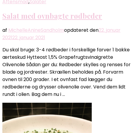
Aftensmad
,
Salater
Salat med ovnbagte rødbeder
af
MichelleAnineSandholm
opdateret den
22. januar
2021
22. januar 2021
Du skal bruge: 3-4 rødbeder i forskellige farver 1 bakke
ærteskud Hytteost 1,5% Grapefrugtsvinaigrette
Olivenolie Sådan gør du: Rødbeder skylles og renses for
blade og jordrester. Skrællen beholdes på. Forvarm
ovnen til 200 grader. I et ovnfast fad lægger du
rødbederne og drysser olivenolie over. Vend dem lidt
rundt i olien. Bag dem nu i …