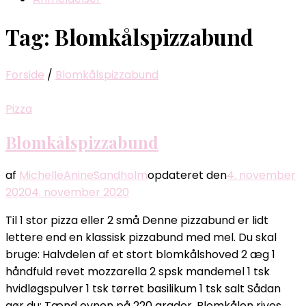
Tag:
Blomkålspizzabund
Forside
/
Blomkålspizzabund
Pizza
Blomkålspizzabund
af
MichelleAnineSandholm
opdateret den
4. november
2020
4. november 2020
Til 1 stor pizza eller 2 små Denne pizzabund er lidt
lettere end en klassisk pizzabund med mel. Du skal
bruge: Halvdelen af et stort blomkålshoved 2 æg 1
håndfuld revet mozzarella 2 spsk mandemel 1 tsk
hvidløgspulver 1 tsk tørret basilikum 1 tsk salt Sådan
gør du: Tænd ovnen på 220 grader. Blomkålen rives …