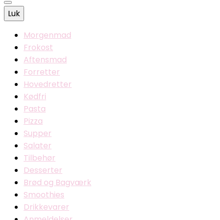
Luk
Morgenmad
Frokost
Aftensmad
Forretter
Hovedretter
Kødfri
Pasta
Pizza
Supper
Salater
Tilbehør
Desserter
Brød og Bagværk
Smoothies
Drikkevarer
Anmeldelser