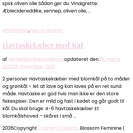
spsk oliven olie Sådan gør du: Vinaigrette:
Æblecidereddike, sennep, oliven olie, …
Aftensmad
,
Fisk og Skaldyr
Havtaskekæber med Kål
af
MichelleAnineSandholm
opdateret den
29. marts
2022
19. november 2021
2 personer Havtaskekæber med blomkål på to måder
og grønkål – let at lave og kan laves på en ret sund
måde. Havtaske er god hvis man ikke er den store
fiskespiser. Den er mild og fast i kødet og går godt til
kål. Du skal bruge: 4-6 havtaskekæber Et
blomkålshoved – skåret i små …
2026Copyright
Ordinary Original
.
Blossom Feminine |