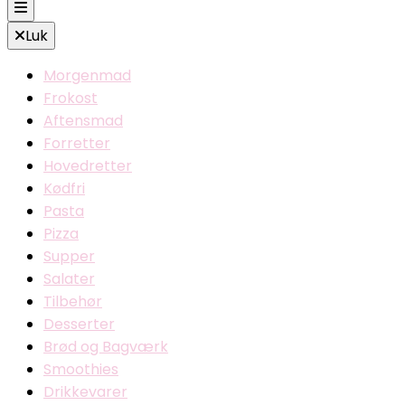
Luk
Morgenmad
Frokost
Aftensmad
Forretter
Hovedretter
Kødfri
Pasta
Pizza
Supper
Salater
Tilbehør
Desserter
Brød og Bagværk
Smoothies
Drikkevarer