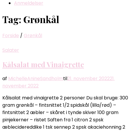
Anmeldelser
Tag:
Grønkål
Forside
/
Grønkål
Salater
Kålsalat med Vinaigrette
af
MichelleAnineSandholm
til
21. november 2022
21.
november 2022
Kålsalat med vinaigrette 2 personer Du skal bruge: 300
gram grønkål – fintsnittet 1/2 spidskål (lilla/rød) –
fintsnittet 2 æbler – skåret i tynde skiver 100 gram
pinjekerner – ristet Saften fra 1 citron 2 spsk
æblecidereddike 1 tsk sennep 2 spsk akaciehonning 2