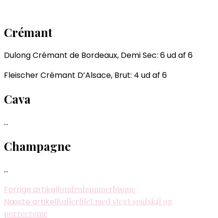
Crémant
Dulong Crémant de Bordeaux, Demi Sec: 6 ud af 6
Fleischer Crémant D’Alsace, Brut: 4 ud af 6
Cava
…
Champagne
…
Indlægsnavigation
Forrige artikel
Jomfruhummerbisque
Næste artikel
Kullerfilet med stegt spidskål og
porrecreme