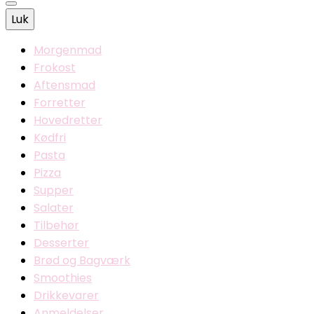
Luk
Morgenmad
Frokost
Aftensmad
Forretter
Hovedretter
Kødfri
Pasta
Pizza
Supper
Salater
Tilbehør
Desserter
Brød og Bagværk
Smoothies
Drikkevarer
Anmeldelser