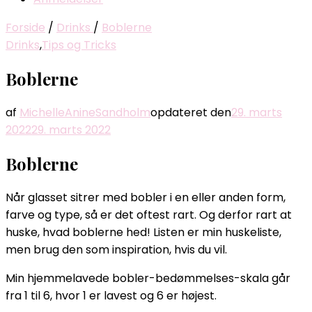
Forside
/
Drinks
/
Boblerne
Drinks
,
Tips og Tricks
Boblerne
af
MichelleAnineSandholm
opdateret den
29. marts
2022
29. marts 2022
Boblerne
Når glasset sitrer med bobler i en eller anden form,
farve og type, så er det oftest rart. Og derfor rart at
huske, hvad boblerne hed! Listen er min huskeliste,
men brug den som inspiration, hvis du vil.
Min hjemmelavede bobler-bedømmelses-skala går
fra 1 til 6, hvor 1 er lavest og 6 er højest.