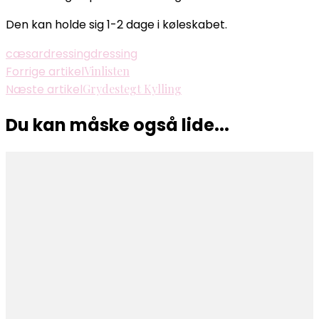
Den kan holde sig 1-2 dage i køleskabet.
cæsardressing
dressing
Indlægsnavigation
Forrige artikel
Vinlisten
Næste artikel
Grydestegt Kylling
Du kan måske også lide...