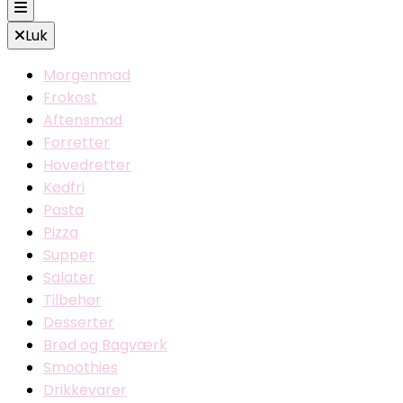
Luk
Morgenmad
Frokost
Aftensmad
Forretter
Hovedretter
Kødfri
Pasta
Pizza
Supper
Salater
Tilbehør
Desserter
Brød og Bagværk
Smoothies
Drikkevarer