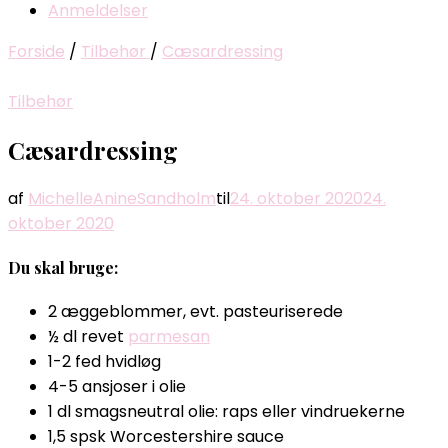
Anmeldelser
Forside
/
Tilbehør
/
Cæsardressing
Tilbehør
Cæsardressing
af
MichelleAnineSandholm
til
24. oktober 2020
24.
oktober 2020
Du skal bruge:
2 æggeblommer, evt. pasteuriserede
½ dl revet
parmesan
1-2 fed hvidløg
4-5 ansjoser i olie
1 dl smagsneutral olie: raps eller vindruekerne
1,5 spsk Worcestershire sauce