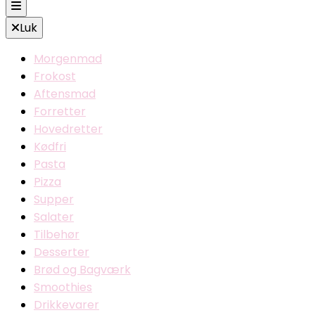
Luk
Morgenmad
Frokost
Aftensmad
Forretter
Hovedretter
Kødfri
Pasta
Pizza
Supper
Salater
Tilbehør
Desserter
Brød og Bagværk
Smoothies
Drikkevarer