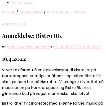
Anmeldelser
Forside
/
Anmeldelser
/
Anmeldelse: Bistro RK
Anmeldelser
Anmeldelse: Bistro RK
af
MichelleAnineSandholm
til
18. april 2022
18. april 2022
16.4.2022
Vi var to afsted. På en oplevelsestur til Bistro RK på
Nørrebrogade, som lige er åbnet. Jeg håber Bistro RK
slår igennem her på Nørrebro. Vi mangler diversitet på
madscenen på Nørrebrogade, og Bistro RK er et
glimrende bud på noget man ønsker skal blive!
Bistro RK er fint indrettet med skønne farver, musik på