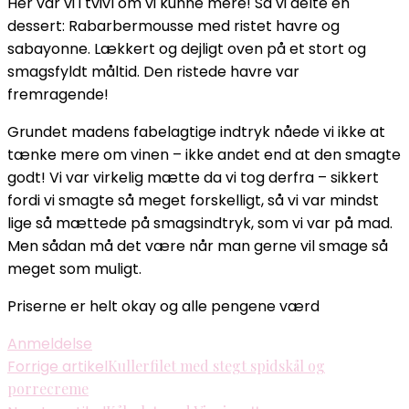
Her var vi i tvivl om vi kunne mere! Så vi delte én
dessert: Rabarbermousse med ristet havre og
sabayonne. Lækkert og dejligt oven på et stort og
smagsfyldt måltid. Den ristede havre var
fremragende!
Grundet madens fabelagtige indtryk nåede vi ikke at
tænke mere om vinen – ikke andet end at den smagte
godt! Vi var virkelig mætte da vi tog derfra – sikkert
fordi vi smagte så meget forskelligt, så vi var mindst
lige så mættede på smagsindtryk, som vi var på mad.
Men sådan må det være når man gerne vil smage så
meget som muligt.
Priserne er helt okay og alle pengene værd
Anmeldelse
Indlægsnavigation
Forrige artikel
Kullerfilet med stegt spidskål og
porrecreme