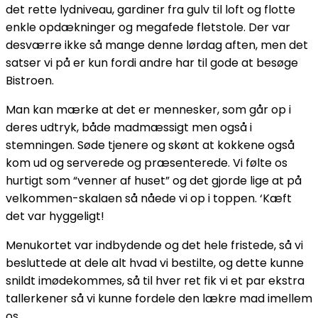
det rette lydniveau, gardiner fra gulv til loft og flotte
enkle opdækninger og megafede fletstole. Der var
desværre ikke så mange denne lørdag aften, men det
satser vi på er kun fordi andre har til gode at besøge
Bistroen.
Man kan mærke at det er mennesker, som går op i
deres udtryk, både madmæssigt men også i
stemningen. Søde tjenere og skønt at kokkene også
kom ud og serverede og præsenterede. Vi følte os
hurtigt som “venner af huset” og det gjorde lige at på
velkommen-skalaen så nåede vi op i toppen. ‘Kæft
det var hyggeligt!
Menukortet var indbydende og det hele fristede, så vi
besluttede at dele alt hvad vi bestilte, og dette kunne
snildt imødekommes, så til hver ret fik vi et par ekstra
tallerkener så vi kunne fordele den lækre mad imellem
os.