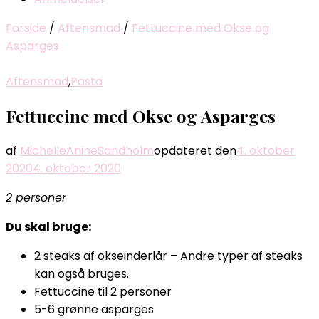
Forside
/
Aftensmad
/
Fettuccine med Okse og
Asparges
Aftensmad
,
Pasta
Fettuccine med Okse og Asparges
af
MichelleAnineSandholm
opdateret den
4. oktober
2020
4. oktober 2020
2 personer
Du skal bruge:
2 steaks af okseinderlår – Andre typer af steaks
kan også bruges.
Fettuccine til 2 personer
5-6 grønne asparges