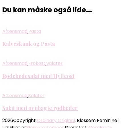
Du kan måske også lide...
Aftensmad
,
Pasta
Kalveskank og Pasta
Aftensmad
,
Frokost
,
Salater
Rødebedesalat med Hytteost
Aftensmad
,
Salater
Salat med ovnbagte rødbeder
2026Copyright
Ordinary Original
.
Blossom Feminine |
Udviklet af
Blossom Temaer
.Drevet af
WordPress
.