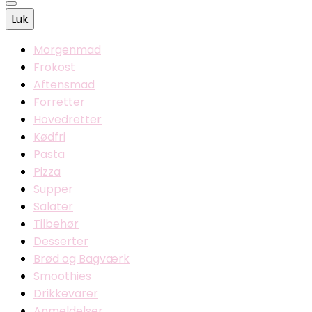
Luk
Morgenmad
Frokost
Aftensmad
Forretter
Hovedretter
Kødfri
Pasta
Pizza
Supper
Salater
Tilbehør
Desserter
Brød og Bagværk
Smoothies
Drikkevarer
Anmeldelser