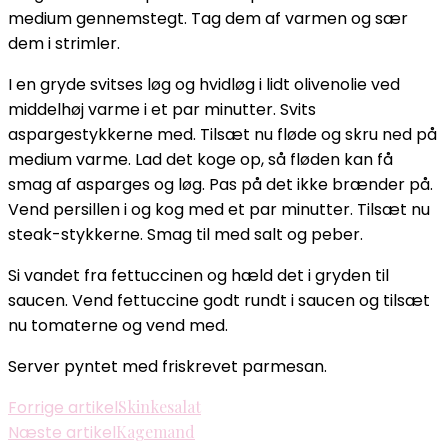
medium gennemstegt. Tag dem af varmen og sær
dem i strimler.
I en gryde svitses løg og hvidløg i lidt olivenolie ved
middelhøj varme i et par minutter. Svits
aspargestykkerne med. Tilsæt nu fløde og skru ned på
medium varme. Lad det koge op, så fløden kan få
smag af asparges og løg. Pas på det ikke brænder på.
Vend persillen i og kog med et par minutter. Tilsæt nu
steak-stykkerne. Smag til med salt og peber.
Si vandet fra fettuccinen og hæld det i gryden til
saucen. Vend fettuccine godt rundt i saucen og tilsæt
nu tomaterne og vend med.
Server pyntet med friskrevet parmesan.
Indlægsnavigation
Forrige artikel
Skinkesalat
Næste artikel
Kagemand