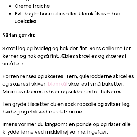
Creme fraiche
Evt. kogte basmatiris eller blomkålsris – kan
udelades
Sådan gør du:
Skræl løg og hvidløg og hak det fint. Rens chilierne for
kerner og hak også fint. Æbles skrælles og skæres i
små tern.
Porren renses og skæres i tern, gulerødderne skrælles
og skæres i skiver,
blomkål
skæres i små buketter.
Minimajs skæres i skiver og sukkerærter halveres.
I en gryde tilsætter du en spsk rapsolie og svitser løg,
hvidløg og chili ved middel varme.
Imens varmer du langsomt en pande op og rister alle
krydderierne ved middelhøj varme: ingefær,