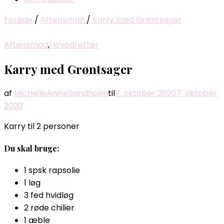
Forside
/
Aftensmad
/
Karry med Grøntsager
Aftensmad
,
Hovedretter
Karry med Grøntsager
af
MichelleAnineSandholm
til
7. oktober 2020
7. oktober
2020
Karry til 2 personer
Du skal bruge:
1 spsk rapsolie
1 løg
3 fed hvidløg
2 røde chilier
1 æble