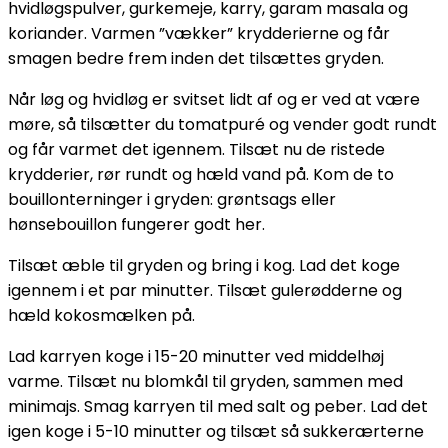
hvidløgspulver, gurkemeje, karry, garam masala og
koriander. Varmen ”vækker” krydderierne og får
smagen bedre frem inden det tilsættes gryden.
Når løg og hvidløg er svitset lidt af og er ved at være
møre, så tilsætter du tomatpuré og vender godt rundt
og får varmet det igennem. Tilsæt nu de ristede
krydderier, rør rundt og hæld vand på. Kom de to
bouillonterninger i gryden: grøntsags eller
hønsebouillon fungerer godt her.
Tilsæt æble til gryden og bring i kog. Lad det koge
igennem i et par minutter. Tilsæt gulerødderne og
hæld kokosmælken på.
Lad karryen koge i 15-20 minutter ved middelhøj
varme. Tilsæt nu blomkål til gryden, sammen med
minimajs. Smag karryen til med salt og peber. Lad det
igen koge i 5-10 minutter og tilsæt så sukkerærterne