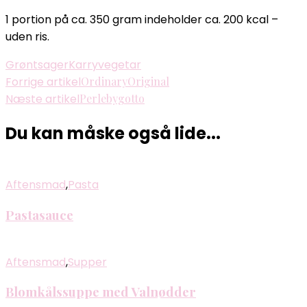
1 portion på ca. 350 gram indeholder ca. 200 kcal –
uden ris.
Grøntsager
Karry
vegetar
Indlægsnavigation
Forrige artikel
OrdinaryOriginal
Næste artikel
Perlebygotto
Du kan måske også lide...
Aftensmad
,
Pasta
Pastasauce
Aftensmad
,
Supper
Blomkålssuppe med Valnødder