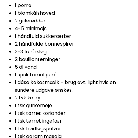
1 porre
1 blomkålshoved
2 gulerødder
4-5 minimajs
1 håndfuld sukkerærter
2 håndfulde bønnespirer
2-3 forårsløg
2 bouillonterninger
5 dl vand
1 spsk tomatpuré
1 dåse kokosmælk – brug evt. light hvis en
sundere udgave ønskes.
2 tsk karry
1 tsk gurkemeje
1 tsk tørret koriander
1 tsk tørret ingefær
1 tsk hvidløgspulver
1 tsk garam masala