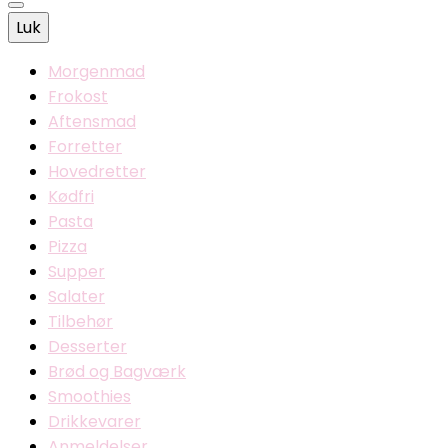
Luk
Morgenmad
Frokost
Aftensmad
Forretter
Hovedretter
Kødfri
Pasta
Pizza
Supper
Salater
Tilbehør
Desserter
Brød og Bagværk
Smoothies
Drikkevarer
Anmeldelser